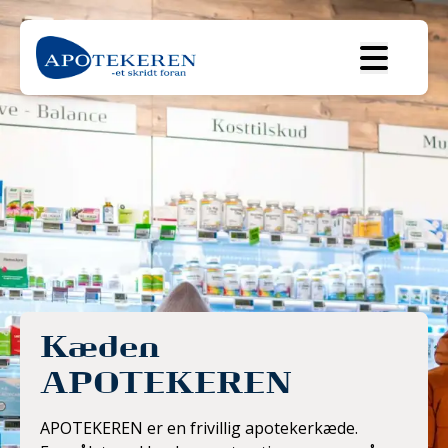
Om APOTEKEREN A.m.b.a
CSR Vision
Medlemsaktiviteter
Medlemsoversigt
Kontakt
Kæden
APOTEKEREN
Privatlivspolitik
APOTEKEREN er en frivillig apotekerkæde.